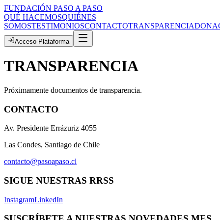
FUNDACIÓN PASO A PASO
QUÉ HACEMOS
QUIÉNES
SOMOS
TESTIMONIOS
CONTACTO
TRANSPARENCIA
DONA
Acceso Plataforma
TRANSPARENCIA
Próximamente documentos de transparencia.
CONTACTO
Av. Presidente Errázuriz 4055
Las Condes, Santiago de Chile
contacto@pasoapaso.cl
SIGUE NUESTRAS RRSS
Instagram
LinkedIn
SUSCRÍBETE A NUESTRAS NOVEDADES MES